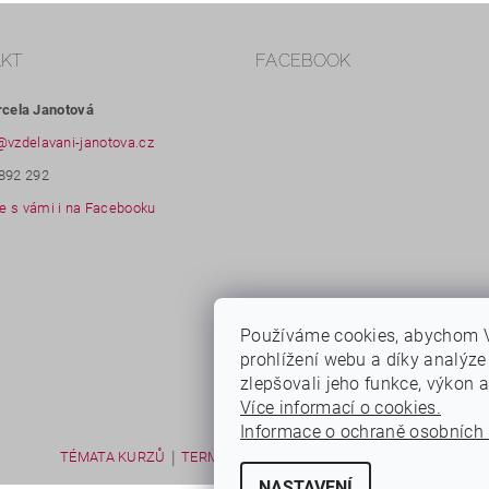
AKT
FACEBOOK
rcela Janotová
@
vzdelavani-janotova.cz
892 292
 s vámi i na Facebooku
Používáme cookies, abychom 
prohlížení webu a díky analýz
zlepšovali jeho funkce, výkon 
Více informací o cookies.
Informace o ochraně osobních 
|
|
TÉMATA KURZŮ
TERMÍNY KURZŮ
PRO ORGANIZACE
NASTAVENÍ