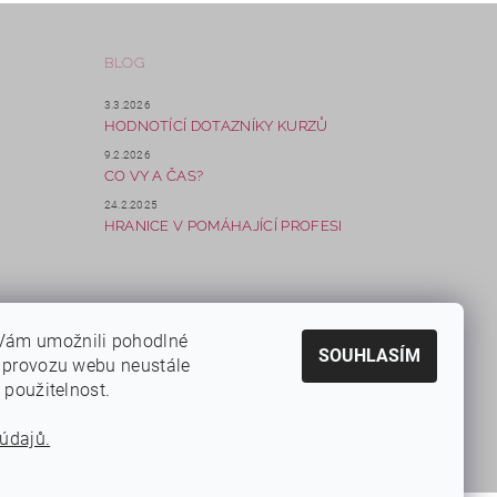
BLOG
3.3.2026
HODNOTÍCÍ DOTAZNÍKY KURZŮ
9.2.2026
CO VY A ČAS?
24.2.2025
HRANICE V POMÁHAJÍCÍ PROFESI
Vám umožnili pohodlné
SOUHLASÍM
e provozu webu neustále
a použitelnost.
údajů.