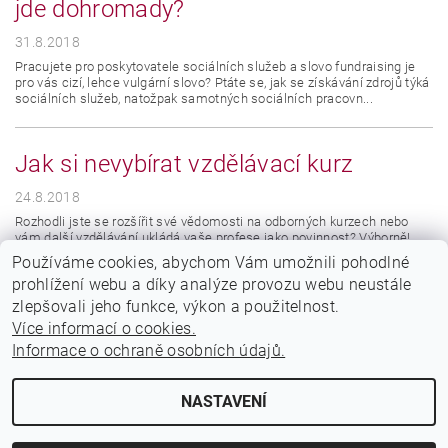
jde dohromady?
31.8.2018
Pracujete pro poskytovatele sociálních služeb a slovo fundraising je
pro vás cizí, lehce vulgární slovo? Ptáte se, jak se získávání zdrojů týká
sociálních služeb, natožpak samotných sociálních pracovn...
Jak si nevybírat vzdělávací kurz
24.8.2018
Rozhodli jste se rozšířit své vědomosti na odborných kurzech nebo
vám další vzdělávání ukládá vaše profese jako povinnost? Výborně!
Pojďme se s trochou nadsázky podívat na to, jak lze tento ušlechtilý...
Používáme cookies, abychom Vám umožnili pohodlné
prohlížení webu a díky analýze provozu webu neustále
1
1
10
Stránka
z
-
položek celkem
zlepšovali jeho funkce, výkon a použitelnost.
Více informací o cookies.
Informace o ochraně osobních údajů.
|
|
TÉMATA KURZŮ
TERMÍNY KURZŮ
PRO ORGANIZACE
NASTAVENÍ
2026 © Vzdělávání Janotová, všechna práva vyhrazena