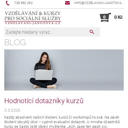
728 892 292
INFO@VZDELAVANI-JANOTOVA.CZ
0
0 Kč
BLOG
Hodnotící dotazníky kurzů
3.3.2026
Každý absolvent našich školení, kurzů či workshopů to zná. Na závěr
školení obvyklý úkol – vyplnit evaluační dotazník. U mnoha účastníků
kurzu se často jistě objeví myšlenka: „Ach, zase ten papír, co...