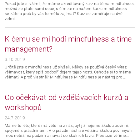
Pokud jste si všimli, že máme akreditovaný kurz na téma mindfulness,
možná se ptáte sami sebe, s čím se na našem kurzu mindfulness
setkáte a proč by vás to mělo zajímat? Kurz se zaměřuje na dvě
velmi...
K čemu se mi hodí mindfulness a time
management?
3.10.2019
Určitě jste o mindfulness už slyšeli. Někdy se používá český výraz
všímavost, který spíš podpoří dojem tajuplnosti. Čeho že si to máme
všímat? A proč vlastně? Mindfulness Mindfulness je nástroj pro ...
Co očekávat od vzdělávacích kurzů a
workshopů
24.7.2019
Máme tu léto, které má většina z nás, byť již nejsme školou povinní,
spojené s prázdninami. A o prázdninách se většina školou povinných
moc netěší na podzim a návrat do školních lavic. Přestože věříme...