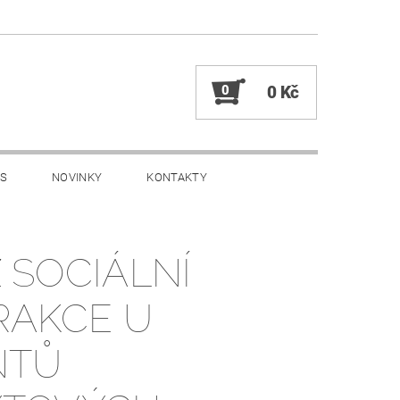
0
0 Kč
ÁS
NOVINKY
KONTAKTY
 SOCIÁLNÍ
RAKCE U
NTŮ