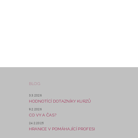
BLOG
3.3.2026
HODNOTÍCÍ DOTAZNÍKY KURZŮ
9.2.2026
CO VY A ČAS?
24.2.2025
HRANICE V POMÁHAJÍCÍ PROFESI