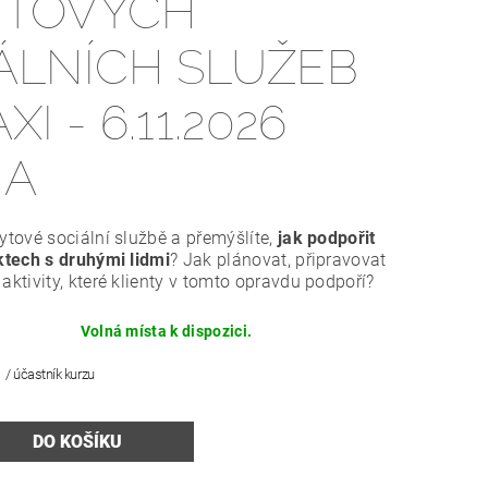
YTOVÝCH
ÁLNÍCH SLUŽEB
XI - 6.11.2026
HA
ytové sociální službě a přemýšlíte,
jak podpořit
ktech s druhými lidmi
? Jak plánovat, připravovat
aktivity, které klienty v tomto opravdu podpoří?
Volná místa k dispozici.
č
/ účastník kurzu