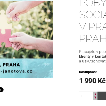
POB
SOCI
V PRA
PRA
Pracujete v pob
klienty v konta
a uskutečňovat 
Dostupnost
1 990 K