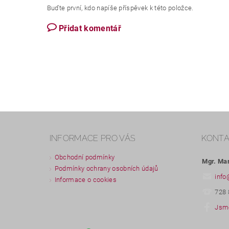
Buďte první, kdo napíše příspěvek k této položce.
Přidat komentář
INFORMACE PRO VÁS
KONT
Obchodní podmínky
Mgr. Ma
Podmínky ochrany osobních údajů
info
Informace o cookies
728 
Jsme