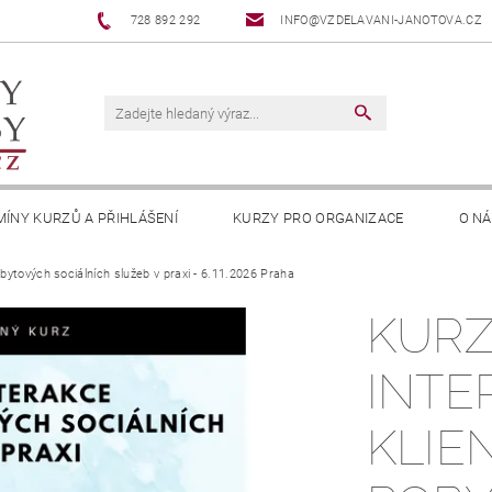
728 892 292
INFO@VZDELAVANI-JANOTOVA.CZ
MÍNY KURZŮ A PŘIHLÁŠENÍ
KURZY PRO ORGANIZACE
O N
obytových sociálních služeb v praxi - 6.11.2026 Praha
OSOBNÍCH ÚDAJŮ
INFORMACE O COOKIES
KURZ
INTE
KLIE