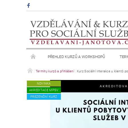
PŘEHLED KURZŮ A WORKSHOPŮ
TER
OBCHODNÍ PODMÍNKY
Termíny kurzů a přihlášení
Kurz Sociální interakce u klientů p
PODMÍNKY OCHRANY 
NOVINKA
AKREDITACE MPSV
PREZENČNÍ KURZ