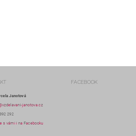
AKT
FACEBOOK
rcela Janotová
@
vzdelavani-janotova.cz
892 292
 s vámi i na Facebooku