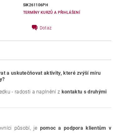
SIK261106PH
TERMÍNY KURZŮ A PŘIHLÁŠENÍ
Dotaz
at a uskutečňovat aktivity, které zvýší míru
hy?
ledku - radosti a naplnění z
kontaktu s druhými
ovníci působí, je
pomoc a podpora klientům v